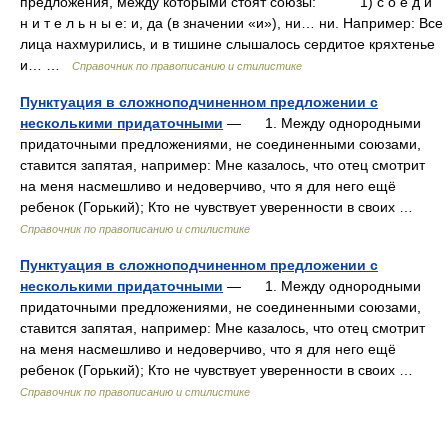
предложения, между которыми стоят союзы: 1) с о е д и
н и т е л ь н ы е: и, да (в значении «и»), ни… ни. Например: Все
лица нахмурились, и в тишине слышалось сердитое кряхтенье
и… …
Справочник по правописанию и стилистике
Пунктуация в сложноподчиненном предложении с
несколькими придаточными
— 1. Между однородными
придаточными предложениями, не соединенными союзами,
ставится запятая, например: Мне казалось, что отец смотрит
на меня насмешливо и недоверчиво, что я для него ещё
ребенок (Горький); Кто не чувствует уверенности в своих …
Справочник по правописанию и стилистике
Пунктуация в сложноподчиненном предложении с
несколькими придаточными
— 1. Между однородными
придаточными предложениями, не соединенными союзами,
ставится запятая, например: Мне казалось, что отец смотрит
на меня насмешливо и недоверчиво, что я для него ещё
ребенок (Горький); Кто не чувствует уверенности в своих …
Справочник по правописанию и стилистике