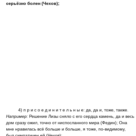
серьёзно болен (Чехов);
4) п р и с о е д и н и т е л ь н ы е: да, да и, тоже, также.
Например:
Решение Лизы сняло с его сердца камень, да и весь
дом сразу ожил, точно от ниспосланного мира (Федин); Она
мне нравилась всё больше и больше, я тоже, по-видимому,
был симпатичен ей (Чехов);