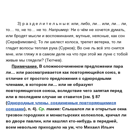
3) р а з д е л и т е л ь н ы е: или, либо, ли… или, ли… ли,
то… то, не то… не то.
Например:
Ни о чём не хочется думать,
или бродят мысли и воспоминания, мутные, неясные, как сон
(Серафимович); То ли шелест колоса, трепет ветерка, то ли
гладит волосы теплая рука (Сурков); Во сне ль всё это снится
мне, или гляжу я в самом деле на что при этой же луне с тобой
живые мы глядели? (Тютчев).
Примечание.
В сложносочиненном предложении пара
ли… или рассматривается как повторяющийся союз, в
отличие от простого предложения с однородными
членами, в котором ли… или не образуют
повторяющегося союза, вследствие чего запятая перед
или в последнем случае не ставится (см. § 87
(
Однородные члены, соединенные повторяющимися
союзами
), п. 4).
Ср.
также:
Слышался ли в открытые окна
трезвон городских и монастырских колоколов, кричал ли
во дворе павлин, или кашлял кто-нибудь в передней,
всем невольно приходило на ум, что Михаил Ильич