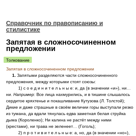
Справочник по правописанию и
стилистике
Запятая в сложносочиненном
предложении
Толкование
Запятая в сложносочиненном предложении
1.
Запятыми разделяются части сложносочиненного
предложения, между которыми стоят союзы:
1) с о е д и н и т е л ь н ы е: и, да (в значении «и»), ни…
ни.
Например:
Все лица нахмурились, и в тишине слышалось
сердитое кряхтенье и покашливание Кутузова (Л. Толстой);
Дикие и даже страшные в своём величии горы выступали резко
из тумана, да вдали тянулась едва заметная белая струйка
дыма (Короленко); Ни калина не растёт между ними
(крестами), ни трава не зеленеет… (Гоголь);
2) п р о т и в и т е л ь н ы е: а, но, да (в значении «но»),