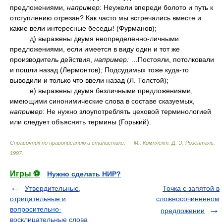
предложениями,
например:
Неужели впереди болото и путь к
отступлению отрезан? Как часто мы встречались вместе и
какие вели интересные беседы! (Фурманов);
д) выражены двумя неопределенно-личными
предложениями, если имеется в виду один и тот же
производитель действия,
например:
…Постояли, потолковали
и пошли назад (Лермонтов); Подсудимых тоже куда-то
выводили и только что ввели назад (Л. Толстой);
е) выражены двумя безличными предложениями,
имеющими синонимические слова в составе сказуемых,
например:
Не нужно злоупотреблять цеховой терминологией
или следует объяснять термины (Горький).
Справочник по правописанию и стилистике. — М.: Комплект
.
Д. Э. Розенталь
.
1997
.
Игры ⚽
Нужно сделать НИР?
Утвердительные,
Точка с запятой в
отрицательные и
сложносочиненном
вопросительно-
предложении
восклицательные слова