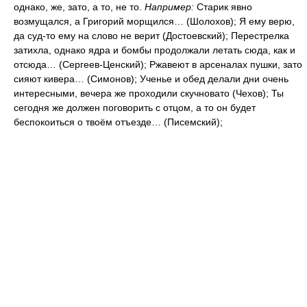
однако, же, зато, а то, не то.
Например:
Старик явно
возмущался, а Григорий морщился… (Шолохов); Я ему верю,
да суд-то ему на слово не верит (Достоевский); Перестрелка
затихла, однако ядра и бомбы продолжали летать сюда, как и
отсюда… (Сергеев-Ценский); Ржавеют в арсеналах пушки, зато
сияют кивера… (Симонов); Ученье и обед делали дни очень
интересными, вечера же проходили скучновато (Чехов); Ты
сегодня же должен поговорить с отцом, а то он будет
беспокоиться о твоём отъезде… (Писемский);