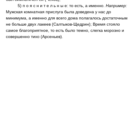
5) п о я с н и т е л ь н ы е: то есть, а именно.
Например:
Мужская комнатная прислуга была доведена у нас до
минимума, а именно для всего дома полагалось достаточным
не больше двух лакеев (Салтыков-Щедрин); Время стояло
самое благоприятное, то есть было темно, слегка морозно и
совершенно тихо (Арсеньев).