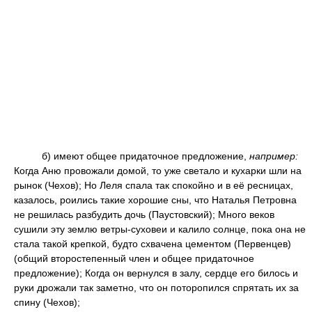
б) имеют общее придаточное предложение,
например:
Когда Аню провожали домой, то уже светало и кухарки шли на
рынок (Чехов); Но Леля спала так спокойно и в её ресницах,
казалось, роились такие хорошие сны, что Наталья Петровна
не решилась разбудить дочь (Паустовский); Много веков
сушили эту землю ветры-суховеи и калило солнце, пока она не
стала такой крепкой, будто схвачена цементом (Первенцев)
(общий второстепенный член и общее придаточное
предложение); Когда он вернулся в залу, сердце его билось и
руки дрожали так заметно, что он поторопился спрятать их за
спину (Чехов);