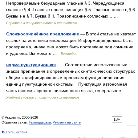
Непроверяемые безударные гласные § 3. Чередующиеся
гласные § 4. Гласные после шипящих § 5. Гласные после ц § 6.
Буквы э е § 7. Буква й II. Правописание согласных… …
Справочник по правописанию и стилистике
Сложносочинённое предложение
— В этой статье не хватает
ссылок на источники информации. Информация должна быть
проверяема, иначе она может быть поставлена под сомнение
и удалена. Вы можете …
Википедия
норма пунктуационная
— Соответствие использованных
знаков препинания в определенных синтаксических структурах
общим кодифицированным правилам функционирования
единиц пунктуационной системы. Пунктуация автономная
часть системы средств письменного языка, генеральное… …
Учебный словарь стилистических терминов
© Академик, 2000-2026
18+
Обратная связь:
Техподдержка
,
Реклама на сайте
👣 Путешествия