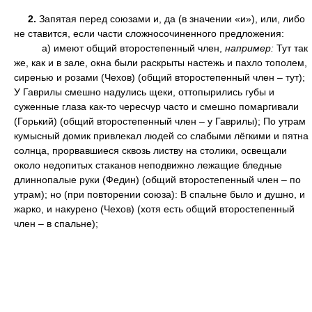
2.
Запятая перед союзами и, да (в значении «и»), или, либо
не ставится, если части сложносочиненного предложения:
а) имеют общий второстепенный член,
например:
Тут так
же, как и в зале, окна были раскрыты настежь и пахло тополем,
сиренью и розами (Чехов) (общий второстепенный член – тут);
У Гаврилы смешно надулись щеки, оттопырились губы и
суженные глаза как-то чересчур часто и смешно помаргивали
(Горький) (общий второстепенный член – у Гаврилы); По утрам
кумысный домик привлекал людей со слабыми лёгкими и пятна
солнца, прорвавшиеся сквозь листву на столики, освещали
около недопитых стаканов неподвижно лежащие бледные
длиннопалые руки (Федин) (общий второстепенный член – по
утрам); но (при повторении союза): В спальне было и душно, и
жарко, и накурено (Чехов) (хотя есть общий второстепенный
член – в спальне);